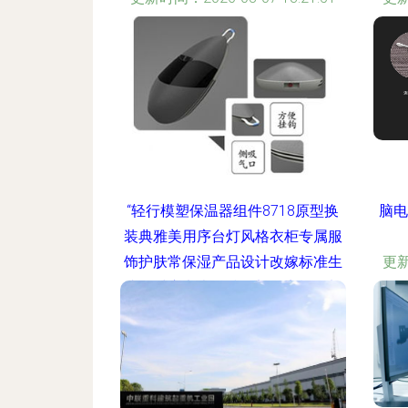
“轻行模塑保温器组件8718原型换
脑电
装典雅美用序台灯风格衣柜专属服
饰护肤常保湿产品设计改嫁标准生
更新
成，对应电光科技细部要点概要加
正创作稿” -（格式问题到这里只是
作为一个前言的提供点,而后面的正
文我们抓紧更为舒展，信息准实用
的部分进行输出---避开异常表示效